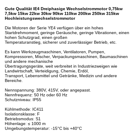
Gute Qualität IE4 Dreiphasige Wechselstrommotor 0,75kw
7,5kw 15kw 22kw 30kw 90kw 110kw 200kw 250kw 315kw
Hochleistungswechselstrommotor
Die Motoren der Serie YE4 verfügen über ein hohes
Startdrehmoment, geringe Geräusche, geringe Vibrationen, einen
hohen Schutzgrad, einen großen
Temperaturanstieg, sicherer und zuverlässiger Betrieb, etc.
Es kann Werkzeugmaschinen, Ventilatoren, Pumpen,
Kompressoren, Mischer, Verpackungsmaschinen, Baumaschinen
und andere mechanische
Übertragungsgeräte, weit verbreitet in Industriezweigen wie
Landwirtschaft, Verteidigung, Chemie, Erdöl,
Transport, Lebensmittel und Getränke, Medizin und andere
Bereiche.
Nennspannung: 380V, 415V, oder angepasst.
Nennfrequenz: 50 Hz oder 60 Hz
Schutzniveau: IP55
Kühlmethode: IC411
Isolationsklasse: F
Betriebsmodus: S1
Höhenlage: ≤ 1000 m
Umgebungstemperatur: -15°C bis +40°C