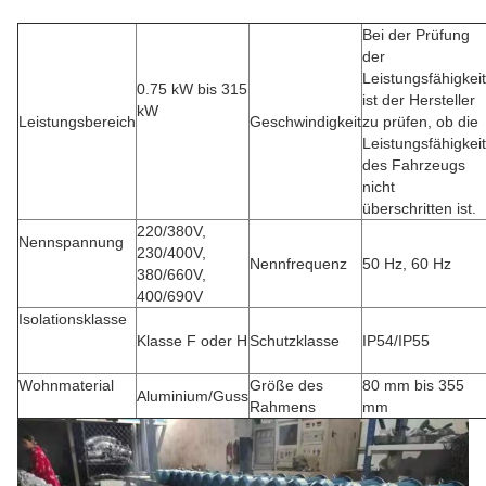
Bei der Prüfung
der
Leistungsfähigkeit
0.75 kW bis 315
ist der Hersteller
kW
Leistungsbereich
Geschwindigkeit
zu prüfen, ob die
Leistungsfähigkeit
des Fahrzeugs
nicht
überschritten ist.
220/380V,
Nennspannung
230/400V,
Nennfrequenz
50 Hz, 60 Hz
380/660V,
400/690V
Isolationsklasse
Klasse F oder H
Schutzklasse
IP54/IP55
Wohnmaterial
Größe des
80 mm bis 355
Aluminium/Guss
Rahmens
mm