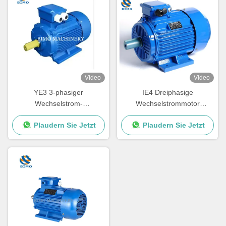
Video
Video
YE3 3-phasiger
IE4 Dreiphasige
Wechselstrom-
Wechselstrommotor
Induktionsmotor 10 PS 15
Asynchrone
Plaudern Sie Jetzt
Plaudern Sie Jetzt
PS 20 PS 30 PS 40 PS 50
Induktionselektromotor 7,5
PS Elektromotor
kW 10 PS 380V 50 Hz