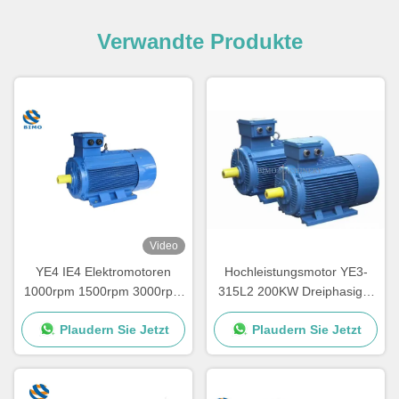
Verwandte Produkte
Video
YE4 IE4 Elektromotoren
Hochleistungsmotor YE3-
1000rpm 1500rpm 3000rpm
315L2 200KW Dreiphasiger
Dreiphasige Wechselstrom-
asynchroner
Plaudern Sie Jetzt
Plaudern Sie Jetzt
Induktionsmotoren
Wechselstrommotor 220V
380V