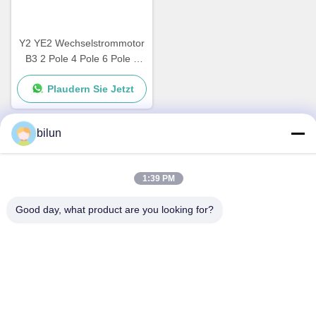
Y2 YE2 Wechselstrommotor
B3 2 Pole 4 Pole 6 Pole 3
Phase Asynchrone
Plaudern Sie Jetzt
Induktionsmotor
bilun
Schnelle Kontaktaufnahme
1:39 PM
Adresse
Good day, what product are you looking for?
Nr. 1 XIANKE RAD, HUADONG TOWN, HUADU DISTRICT,
GUANGZHOU CHINA510890
Telefon
86--18802094629
E-Mail