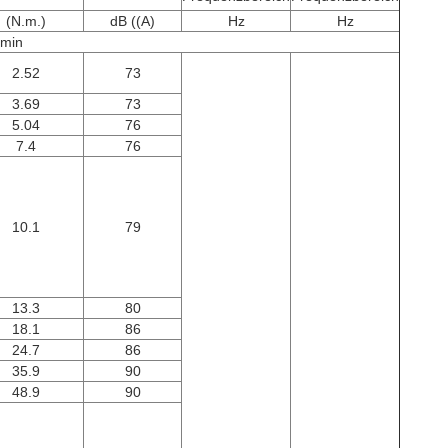
(N.m.)
dB ((A)
Hz
Hz
/min
2.52
73
3.69
73
5.04
76
7.4
76
10.1
79
13.3
80
18.1
86
24.7
86
35.9
90
48.9
90