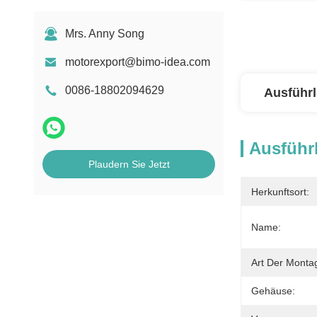
Mrs. Anny Song
motorexport@bimo-idea.com
0086-18802094629
Ausführl
Ausführl
Plaudern Sie Jetzt
Herkunftsort:
Name:
Art Der Monta
Gehäuse: