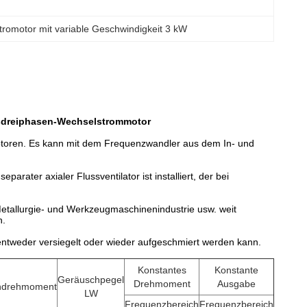
tromotor mit variable Geschwindigkeit 3 kW
gsdreiphasen-Wechselstrommotor
motoren. Es kann mit dem Frequenzwandler aus dem In- und
arater axialer Flussventilator ist installiert, der bei
 Metallurgie- und Werkzeugmaschinenindustrie usw. weit
n.
entweder versiegelt oder wieder aufgeschmiert werden kann.
Konstantes
Konstante
Geräuschpegel
Drehmoment
Ausgabe
ndrehmoment
LW
Frequenzbereich
Frequenzbereich