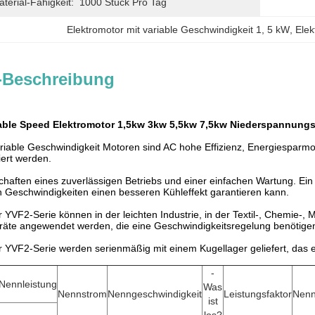
erial-Fähigkeit:
1000 Stück Pro Tag
Elektromotor mit variable Geschwindigkeit 1
, 
5 kW
, 
Elek
-Beschreibung
iable Speed Elektromotor 1,5kw 3kw 5,5kw 7,5kw Niederspannun
riable Geschwindigkeit Motoren sind AC hohe Effizienz, Energiespar
iert werden.
chaften eines zuverlässigen Betriebs und einer einfachen Wartung. Ein sep
n Geschwindigkeiten einen besseren Kühleffekt garantieren kann.
 YVF2-Serie können in der leichten Industrie, in der Textil-, Chemie-,
eräte angewendet werden, die eine Geschwindigkeitsregelung benötige
 YVF2-Serie werden serienmäßig mit einem Kugellager geliefert, das 
-
Nennleistung
Was
Nennstrom
Nenngeschwindigkeit
Leistungsfaktor
Nen
ist