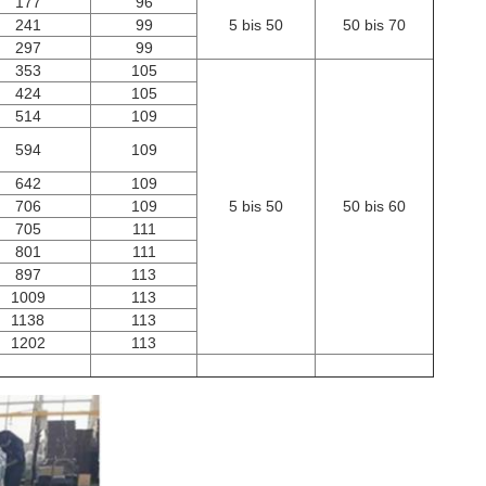
177
96
241
99
5 bis 50
50 bis 70
297
99
353
105
424
105
514
109
594
109
642
109
706
109
5 bis 50
50 bis 60
705
111
801
111
897
113
1009
113
1138
113
1202
113