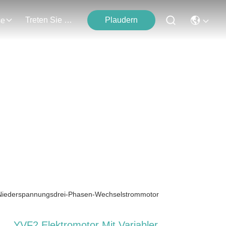
Treten Sie Mit Uns In Verbindung
Plaudern
se
ten
W Niederspannungsdrei-Phasen-Wechselstrommotor
YVF2 Elektromotor Mit Variabler