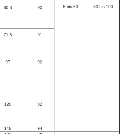
5 bis 50
50 bis 100
60.3
90
71.5
91
97
92
120
92
145
94