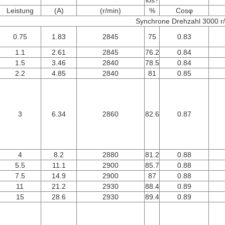
los?
Leistung
(A)
(r/min)
%
Cosφ
Synchrone Drehzahl 3000 r
0.75
1.83
2845
75
0.83
1.1
2.61
2845
76.2
0.84
1.5
3.46
2840
78.5
0.84
2.2
4.85
2840
81
0.85
3
6.34
2860
82.6
0.87
4
8.2
2880
81.2
0.88
5.5
11.1
2900
85.7
0.88
7.5
14.9
2900
87
0.88
11
21.2
2930
88.4
0.89
15
28.6
2930
89.4
0.89