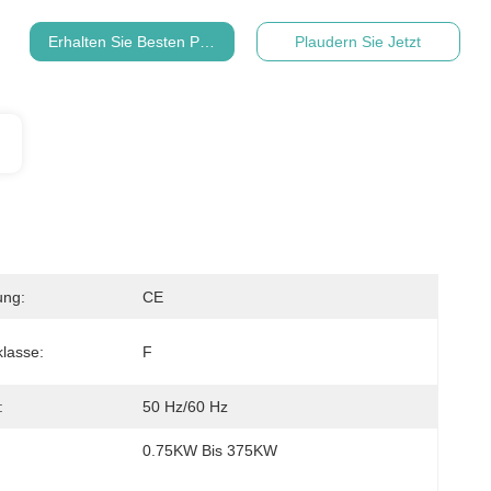
Erhalten Sie Besten Preis
Plaudern Sie Jetzt
ung:
CE
klasse:
F
:
50 Hz/60 Hz
0.75KW Bis 375KW