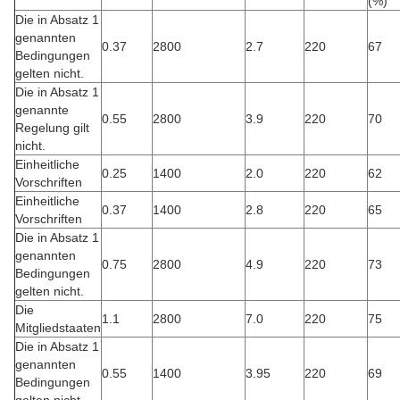
(%)
Die in Absatz 1
genannten
0.37
2800
2.7
220
67
Bedingungen
gelten nicht.
Die in Absatz 1
genannte
0.55
2800
3.9
220
70
Regelung gilt
nicht.
Einheitliche
0.25
1400
2.0
220
62
Vorschriften
Einheitliche
0.37
1400
2.8
220
65
Vorschriften
Die in Absatz 1
genannten
0.75
2800
4.9
220
73
Bedingungen
gelten nicht.
Die
1.1
2800
7.0
220
75
Mitgliedstaaten
Die in Absatz 1
genannten
0.55
1400
3.95
220
69
Bedingungen