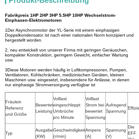
Produkt-Beschreibung
Fabrikpreis 1HP 2HP 3HP 5.5HP 10HP Wechselstrom-
Einphasen-Elektromotoren
1Der Asynchronmotor der YL-Serie mit einem einphasigen
Doppelkondensator ist nach einer nationalen Norm konzipiert und
hergestellt worden.
2, neu entwickelt von unserer Firma mit geringen Geräuschen,
kompakter Konstruktion, geringem Gewicht, einfacher Wartung
usw.
3Diese Motoren werden häufig in Luftkompressoren, Pumpen,
Ventilatoren, Kühlschränken, medizinischen Geräten, kleinen
Maschinen usw. eingesetzt, insbesondere für Anlässe, in denen
nur einphasige Stromversorgung verfügbar ist
Volllast
Volllast
Fräulein
Bewertet
eingeschleppt
Strom bei
Aufregend.
Referenz
Effizi
Leistung
Umbrüche
bewertet
Spannung
und Größe
pro Minute
Spannung
Die
Ausgabe
Geschwindigkeit
Ampere
Spannung
Typ
EFF.
(KW)
(r/min)
(A)
(V)