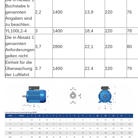
Buchstabe b
genannten
2,2
1400
13,9
220
76
Angaben sind
zu beachten.
YL100L2-4
3
1400
18,4
220
78
Die in Absatz 1
genannten
3,7
2800
22,1
220
80
Anforderungen
gelten nicht.
Einheit für die
Überwachung
3.7
1400
22.4
220
79
der Luftfahrt