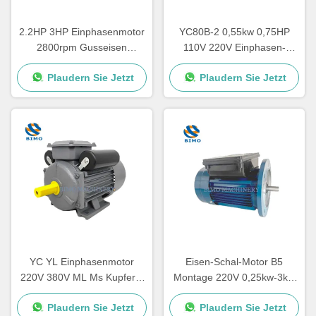
2.2HP 3HP Einphasenmotor
YC80B-2 0,55kw 0,75HP
2800rpm Gusseisen
110V 220V Einphasen-
Gehäuse Kondensator
Elektromotor für
Plaudern Sie Jetzt
Plaudern Sie Jetzt
Startmotor CSR
Luftkompressor
YC YL Einphasenmotor
Eisen-Schal-Motor B5
220V 380V ML Ms Kupfer 2
Montage 220V 0,25kw-3kw
Pole 4 Pole 2,2kw 1,5kw
Einphasen-Asynchronmotor
Plaudern Sie Jetzt
Plaudern Sie Jetzt
1,1kw 0,75kw 3kw