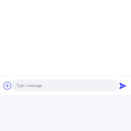
F: Welche Art von Motor können Sie liefern?
A: Einphasenmotor, Dreiphasenmotor, NEMA-Standardmotor,
Explosionssicherheitsmotor usw.
F: Bieten Sie OEM-Service an?
A: Ja, wir bieten OEM/ODM-Dienstleistungen an.
F: Was ist Ihre Vorlaufzeit?
A: Normalerweise 10 Tage, die genaue Zeit hängt von der
Menge ab.
Tags:
HV-Elektromotor
Schleppringmotor Für Wundrotor
Wechselstrom-Induktionsmotor
Photo