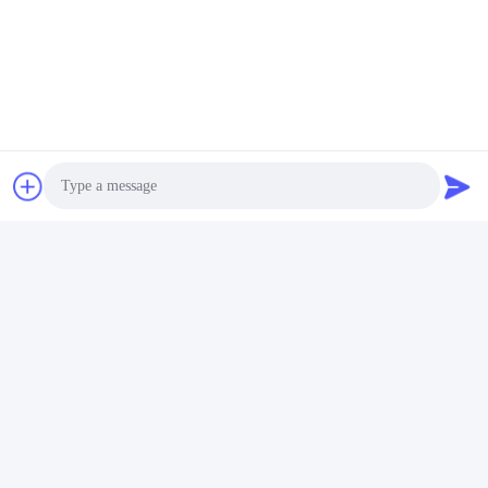
Photo
Video Call
Audio Call