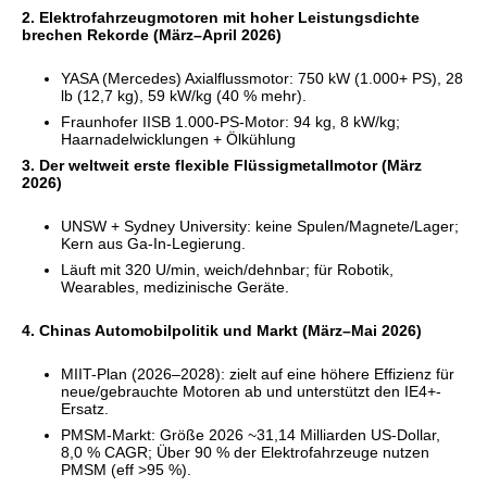
2. Elektrofahrzeugmotoren mit hoher Leistungsdichte
brechen Rekorde (März–April 2026)
YASA (Mercedes) Axialflussmotor: 750 kW (1.000+ PS), 28
lb (12,7 kg), 59 kW/kg (40 % mehr).
Fraunhofer IISB 1.000-PS-Motor: 94 kg, 8 kW/kg;
Haarnadelwicklungen + Ölkühlung
3. Der weltweit erste flexible Flüssigmetallmotor (März
2026)
UNSW + Sydney University: keine Spulen/Magnete/Lager;
Kern aus Ga-In-Legierung.
Läuft mit 320 U/min, weich/dehnbar; für Robotik,
Wearables, medizinische Geräte.
4. Chinas Automobilpolitik und Markt (März–Mai 2026)
MIIT-Plan (2026–2028): zielt auf eine höhere Effizienz für
neue/gebrauchte Motoren ab und unterstützt den IE4+-
Ersatz.
PMSM-Markt: Größe 2026 ~31,14 Milliarden US-Dollar,
8,0 % CAGR; Über 90 % der Elektrofahrzeuge nutzen
PMSM (eff >95 %).